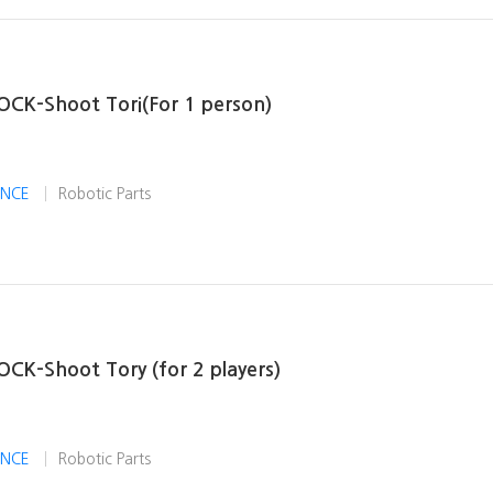
OCK-Shoot Tori(For 1 person)
IENCE
Robotic Parts
OCK-Shoot Tory (for 2 players)
IENCE
Robotic Parts