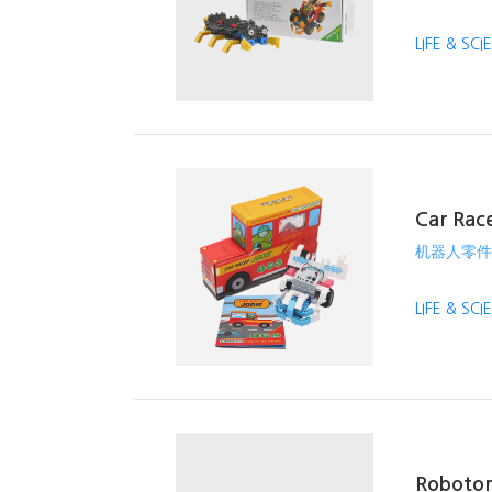
LIFE & SC
Car Race
机器人零件
LIFE & SC
Robotor