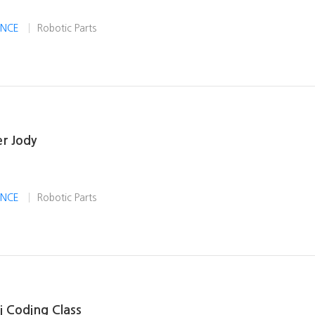
IENCE
Robotic Parts
r Jody
IENCE
Robotic Parts
i Coding Class