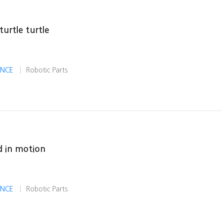
urtle turtle
IENCE
Robotic Parts
d in motion
IENCE
Robotic Parts