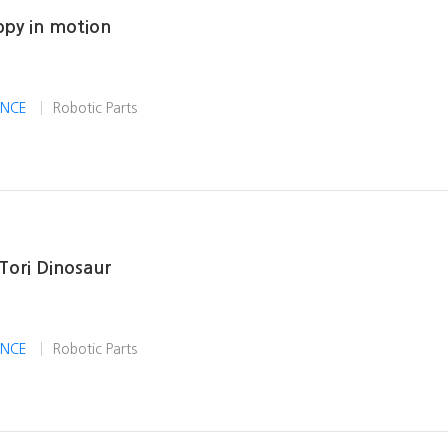
ppy in motion
IENCE
Robotic Parts
Tori Dinosaur
IENCE
Robotic Parts