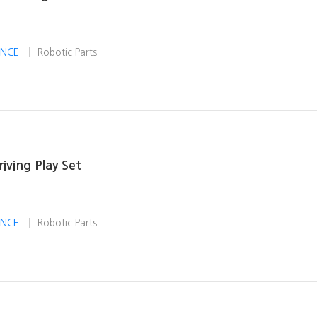
IENCE
Robotic Parts
riving Play Set
IENCE
Robotic Parts