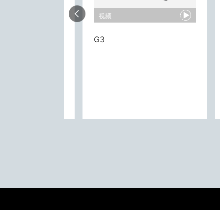
视频
Underwater Cleaner Full Clean PS20
G3