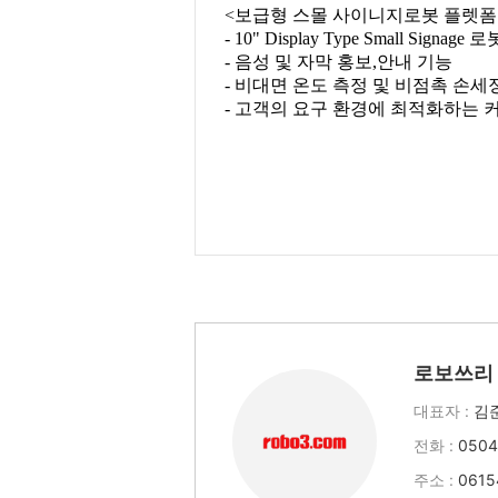
로보쓰리
대표자 :
김
전화 :
0504
주소 :
061