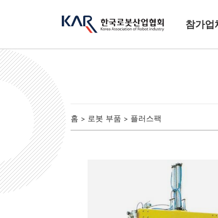
참가업
홈
로봇 부품
플러스팩
>
>