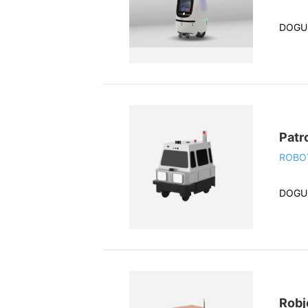
DOGU 
Patr
ROBO
DOGU 
Robj