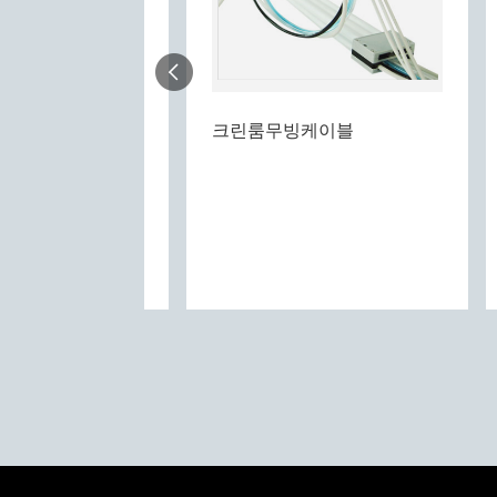
bot cable
크린룸무빙케이블